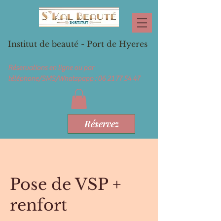
Institut de beauté - Port de Hyeres
Réservations en ligne ou par
téléphone/SMS/Whatspapp :
06 21 77 54 47
Réservez
Pose de VSP +
renfort