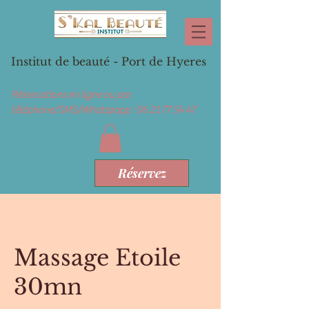
Institut de beauté - Port de Hyeres
Réservations en ligne ou par
téléphone/SMS/Whatspapp :
06 21 77 54 47
Réservez
Massage Etoile
30mn