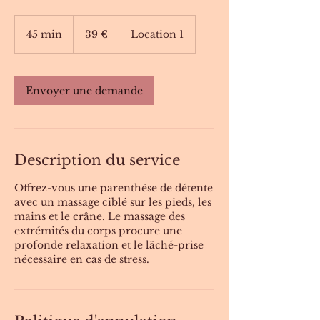
39
euros
45 min
4
39 €
Location 1
5
m
i
Envoyer une demande
n
Description du service
Offrez-vous une parenthèse de détente
avec un massage ciblé sur les pieds, les
mains et le crâne. Le massage des
extrémités du corps procure une
profonde relaxation et le lâché-prise
nécessaire en cas de stress.