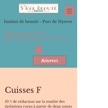
Institut de beauté - Port de Hyeres
Réservations en ligne ou par
téléphone/SMS/Whatspapp :
06 21 77 54 47
Réservez
Cuisses F
10 % de réduction sur la totalité des
épilations corps à partir de deux zones