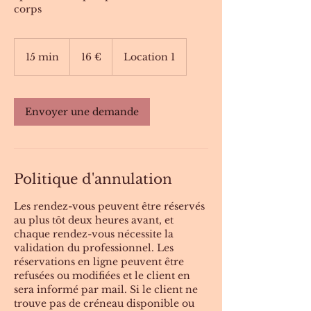
corps
16
euros
15 min
1
16 €
Location 1
5
m
i
Envoyer une demande
n
Politique d'annulation
Les rendez-vous peuvent être réservés
au plus tôt deux heures avant, et
chaque rendez-vous nécessite la
validation du professionnel. Les
réservations en ligne peuvent être
refusées ou modifiées et le client en
sera informé par mail. Si le client ne
trouve pas de créneau disponible ou