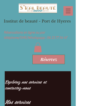
Institut de beauté - Port de Hyeres
Réservations en ligne ou par
téléphone/SMS/Whatspapp :
06 21 77 54 47
Réservez
Explorez nos services et
contactez-nous
Nos services