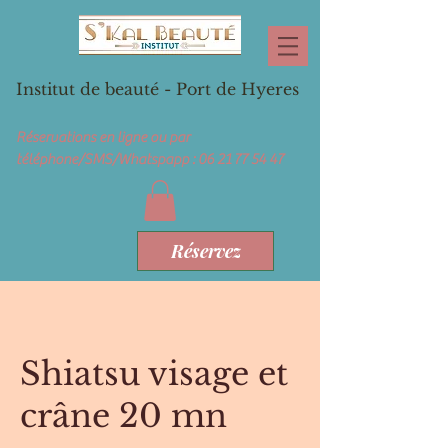
Institut de beauté - Port de Hyeres
Réservations en ligne ou par
téléphone/SMS/Whatspapp :
06 21 77 54 47
Réservez
Shiatsu visage et
crâne 20 mn