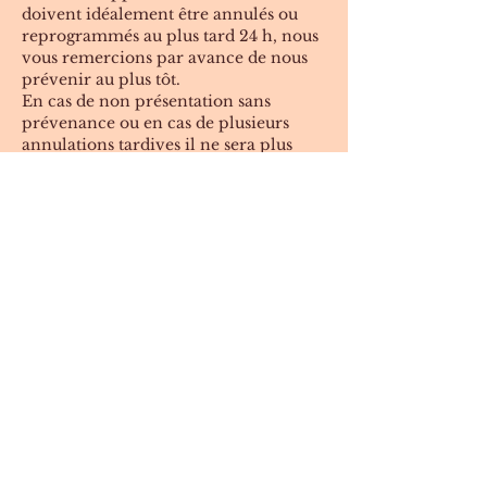
doivent idéalement être annulés ou
reprogrammés au plus tard 24 h, nous
vous remercions par avance de nous
prévenir au plus tôt.
En cas de non présentation sans
prévenance ou en cas de plusieurs
annulations tardives il ne sera plus
possible de prendre de nouveau
rendez-vous.