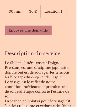
36
euros
30 min
3
36 €
Location 1
0
m
i
Envoyer une demande
n
Description du service
Le Shiatsu, littéralement Doigts-
Pression, est une discipline japonaise,
dont le but est de soulager les tensions,
les blocages du corps et de l’esprit.
Le visage est le reflet de notre
condition intérieure, et prendre soin
de son esthétique conforte l’estime de
soi.
La séance de Shiatsu pour le visage est
à la fois relaxante et redonne de l’éclat