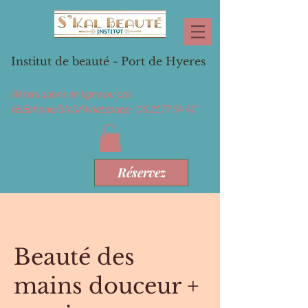
Institut de beauté - Port de Hyeres
Réservations en ligne ou par
téléphone/SMS/Whatspapp :
06 21 77 54 47
Réservez
Beauté des
mains douceur +